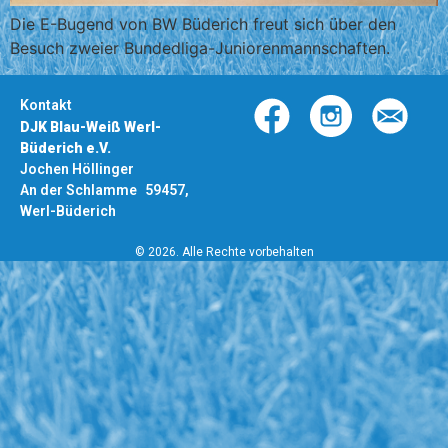
Die E-Bugend von BW Büderich freut sich über den
Besuch zweier Bundedliga-Juniorenmannschaften.
Kontakt
DJK Blau-Weiß Werl-
Büderich e.V.
Jochen Höllinger
An der Schlamme 59457,
Werl-Büderich
© 2026. Alle Rechte vorbehalten