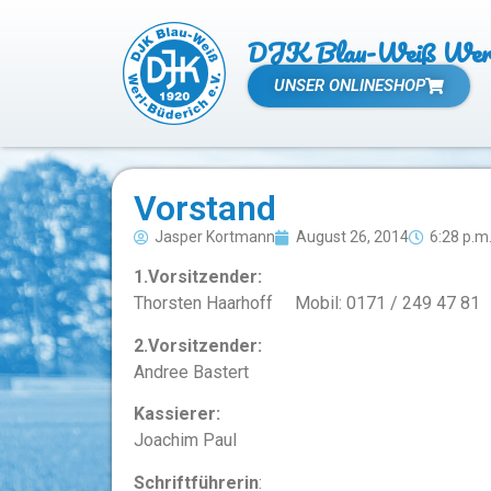
DJK Blau-Weiß Werl 
UNSER ONLINESHOP
Vorstand
Jasper Kortmann
August 26, 2014
6:28 p.m
1.Vorsitzender:
Thorsten Haarhoff Mobil: 0171 / 249 47 81
2.Vorsitzender:
Andree Bastert
Kassierer:
Joachim Paul
Schriftführerin
: