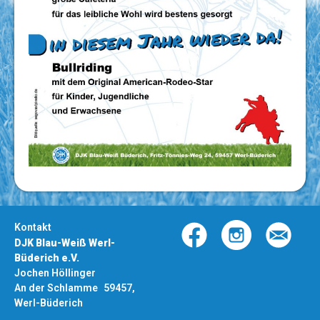
Kontakt
DJK Blau-Weiß Werl-
Büderich e.V.
Jochen Höllinger
An der Schlamme 59457,
Werl-Büderich