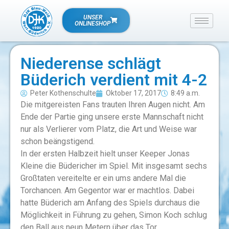
UNSER
ONLINESHOP
Niederense schlägt
Büderich verdient mit 4-2
Peter Kothenschulte
Oktober 17, 2017
8:49 a.m.
Die mitgereisten Fans trauten Ihren Augen nicht. Am
Ende der Partie ging unsere erste Mannschaft nicht
nur als Verlierer vom Platz, die Art und Weise war
schon beängstigend.
In der ersten Halbzeit hielt unser Keeper Jonas
Kleine die Büdericher im Spiel. Mit insgesamt sechs
Großtaten vereitelte er ein ums andere Mal die
Torchancen. Am Gegentor war er machtlos. Dabei
hatte Büderich am Anfang des Spiels durchaus die
Möglichkeit in Führung zu gehen, Simon Koch schlug
den Ball aus neun Metern über das Tor.