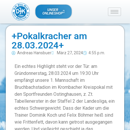
UNSER
ONLINESHOP
+Pokalkracher am
28.03.2024+
Andreas Hansbuer
März 27, 2024
4:55 p.m.
Ein echtes Highlight steht vor der Tür: am
Gründonnerstag, 28.03.2024 um 19:30 Uhr
empfängt unsere 1. Mannschaft im
Bruchbachstadion im Krombacher Kreispokal mit
den Sportfreunden Ostinghausen, z. Zt.
Tabellenerster in der Staffel 2 der Landesliga, ein
echtes Schwergewicht. Dass der Kader um die
Trainer Dominik Koch und Felix Böhmer heiß sind
wie Frittenfett, davon kann getrost ausgegangen
werden. Und vielleicht geschieht ja das