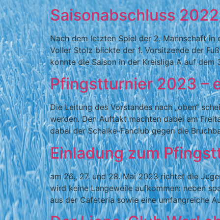
Saisonabschluss 202
Nach dem letzten Spiel der 2. Mannschaft in
Voller Stolz blickte der 1. Vorsitzende der F
konnte die Saison in der Kreisliga A auf dem 
Pfingstturnier 2023 – 
Die Leitung des Vorstandes nach „oben“ schein
werden. Den Auftakt machten dabei am Freita
dabei der Schalke-Fanclub gegen die Bruchba
Einladung zum Pfingstt
am 26., 27. und 28. Mai 2023 richtet die Ju
wird keine Langeweile aufkommen: neben span
aus der Cafeteria sowie eine umfangreiche A