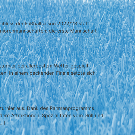
chluss der Fußballsaison 2022/23 statt.
 Seniorenmannschaften: die erste Mannschaft
turnier bei allerbestem Wetter gespielt
n. In einem packenden Finale setzte sich
gstturnier aus. Dank des Rahmenprogramms
re Attraktionen. Spezialitäten vom Grill und
[…]