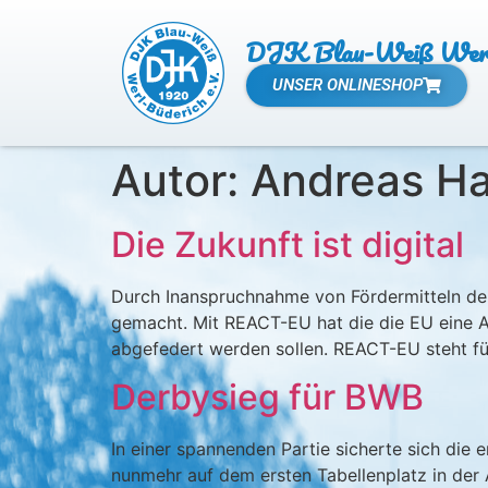
DJK Blau-Weiß Werl 
UNSER ONLINESHOP
Autor:
Andreas H
Die Zukunft ist digital
Durch Inanspruchnahme von Fördermitteln der 
gemacht. Mit REACT-EU hat die die EU eine Au
abgefedert werden sollen. REACT-EU steht für
Derbysieg für BWB
In einer spannenden Partie sicherte sich di
nunmehr auf dem ersten Tabellenplatz in der 