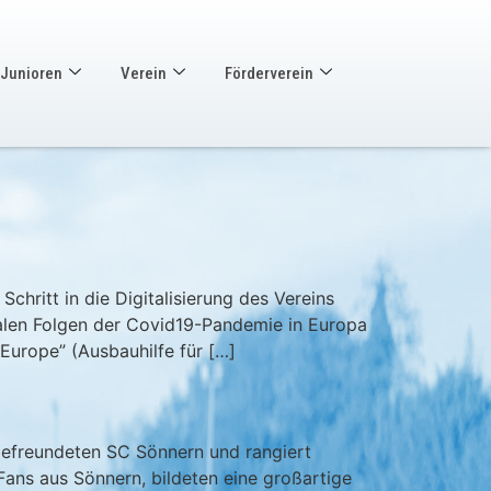
Junioren
Verein
Förderverein
hritt in die Digitalisierung des Vereins
ialen Folgen der Covid19-Pandemie in Europa
Europe” (Ausbauhilfe für […]
 befreundeten SC Sönnern und rangiert
Fans aus Sönnern, bildeten eine großartige