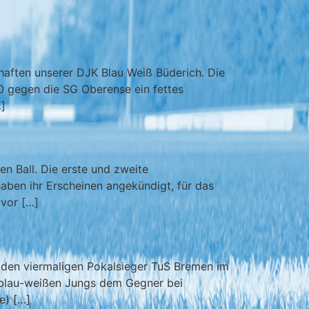
chaften unserer DJK Blau Weiß Büderich. Die
0 gegen die SG Oberense ein fettes
…]
n Ball. Die erste und zweite
haben ihr Erscheinen angekündigt, für das
uvor […]
h den viermaligen Pokalsieger TuS Bremen im
ie blau-weißen Jungs dem Gegner bei
e) […]