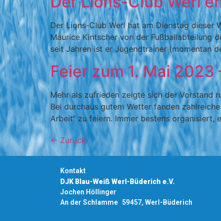
Der Lions-Club Werl e
Der Lions-Club Werl hat am Dienstag dieser
Maurice Kintscher von der Fußballabteilung de
seit Jahren ist er Jugendtrainer (momentan de
Feier zum 1. Mai 2023 
Mehr als zufrieden zeigte sich der Vorstand r
Bei durchaus gutem Wetter fanden zahlreich
Arbeit“ zu feiern. Immer bestens organisiert, e
←
Zurück
Kontakt
DJK Blau-Weiß Werl-Büderich e.V.
Jochen Höllinger
An der Schlamme 59457, Werl-Büderich