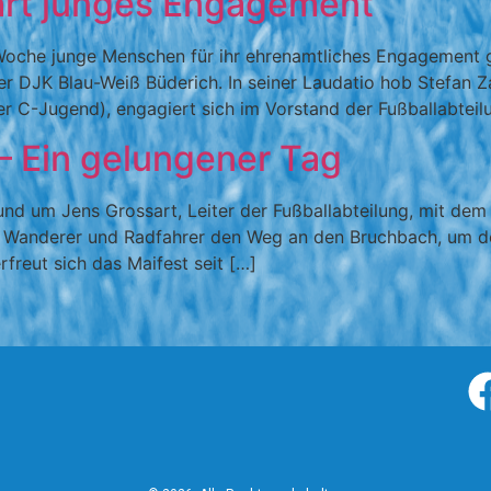
hrt junges Engagement
 Woche junge Menschen für ihr ehrenamtliches Engagement 
r DJK Blau-Weiß Büderich. In seiner Laudatio hob Stefan Zahe
r C-Jugend), engagiert sich im Vorstand der Fußballabteilun
– Ein gelungener Tag
und um Jens Grossart, Leiter der Fußballabteilung, mit dem
e Wanderer und Radfahrer den Weg an den Bruchbach, um do
rfreut sich das Maifest seit […]