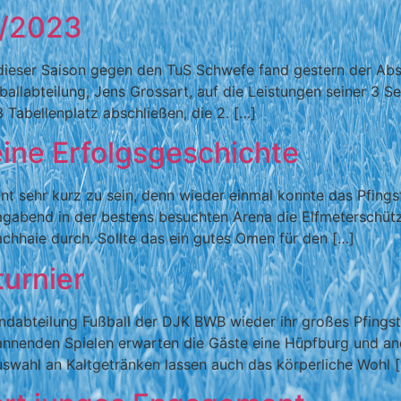
2/2023
 dieser Saison gegen den TuS Schwefe fand gestern der Abs
ußballabteilung, Jens Grossart, auf die Leistungen seiner 3
3 Tabellenplatz abschließen, die 2. […]
eine Erfolgsgeschichte
t sehr kurz zu sein, denn wieder einmal konnte das Pfingst
gabend in der bestens besuchten Arena die Elfmeterschütze
chhaie durch. Sollte das ein gutes Omen für den […]
urnier
gendabteilung Fußball der DJK BWB wieder ihr großes Pfin
nenden Spielen erwarten die Gäste eine Hüpfburg und ande
uswahl an Kaltgetränken lassen auch das körperliche Wohl 