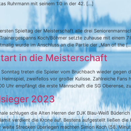
kas Ruhrmann mit seinem 1:0 in der 42. […]
 ersten Spieltag der Meisterschaft alle drei Seniorenmanns
Trainergespanns Koch/Böhmer setzte zuhause mit einem 7:
tmalig wurde im Anschluss an die Partie der „Man of the [
Start in die Meisterschaft
Sonntag treten die Spieler vom Bruchbach wieder gegen de
Heimspiel, zweifellos vor großer Kulisse. Zahlreiche Fans 
5:00 Uhr empfängt die erste Mannschaft die SG Oberense, z
lsieger 2023
inale schlugen die Alten Herren der DJK Blau-Weiß Büderic
damit verdient die Krone auf. Bestens aufgestellt ließen d
 weite Strecken überlegen machten Simon Koch (58. Minut