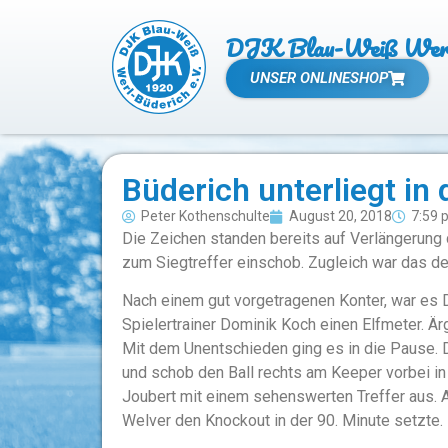
DJK Blau-Weiß Werl 
UNSER ONLINESHOP
Büderich unterliegt in
Peter Kothenschulte
August 20, 2018
7:59 
Die Zeichen standen bereits auf Verlängerung
zum Siegtreffer einschob. Zugleich war das de
Nach einem gut vorgetragenen Konter, war es D
Spielertrainer Dominik Koch einen Elfmeter. Är
Mit dem Unentschieden ging es in die Pause. 
und schob den Ball rechts am Keeper vorbei in 
Joubert mit einem sehenswerten Treffer aus. A
Welver den Knockout in der 90. Minute setzte.