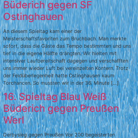
Büderich gegen SF
Ostinghauen
An diesem Spieltag kam einer der
Meisterschaftsfavoriten zum Bruchbach. Man merkte
sofort, dass die Gäste das Tempo bestimmten und uns
tief in die eigene Hälfte drängten. Wir hielten mit
intensiver Laufbereitschaft dagegen und verschafften
uns immer wieder Luft bei vereinzelten Kontern. Trotz
der Feldüberlegenheit hatte Ostinghausen kaum
Torchancen. So mussten wir in der 36. Minute […]
16. Spieltag Blau Weiß
Büderich gegen Preußen
Werl
Derbysieg gegen Preußen Vor 200 begeisterten