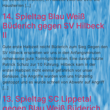
Hausherren […]
14. Spieltag Blau Weiß
Büderich gegen SV Hilbeck
II
Gute erste Halbzeit reicht Büderich zum Sieg Gegen den
SV Hilbeck erspielten wir uns in den Anfangsminuten
reihenweise gute Tormöglichkeiten. Eine davon nutzte
Patrick Schulz zur 1:0 Führung. Hilbeck kam in der
ersten Halbzeit nicht einmal gefährlich vor unser
Gehäuse. Die Angriffe wurden von uns frühzeitig
gestoppt und es wurde schnell von Abwehr auf Angriff
[…]
13. Spieltag SC Lippetal
gegen Blau Weiß Büderich