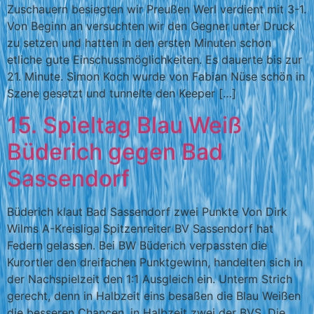
Zuschauern besiegten wir Preußen Werl verdient mit 3-1.
Von Beginn an versuchten wir den Gegner unter Druck
zu setzen und hatten in den ersten Minuten schon
etliche gute Einschussmöglichkeiten. Es dauerte bis zur
21. Minute. Simon Koch wurde von Fabian Nüse schön in
Szene gesetzt und tunnelte den Keeper […]
15. Spieltag Blau Weiß
Büderich gegen Bad
Sassendorf
Büderich klaut Bad Sassendorf zwei Punkte Von Dirk
Wilms A-Kreisliga Spitzenreiter BV Sassendorf hat
Federn gelassen. Bei BW Büderich verpassten die
Kurortler den dreifachen Punktgewinn, handelten sich in
der Nachspielzeit den 1:1 Ausgleich ein. Unterm Strich
gerecht, denn in Halbzeit eins besaßen die Blau Weißen
die besseren Chancen, in Halbzeit zwei der BVS. Die