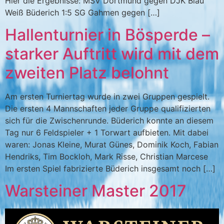
Hier die Ergebnisse: MSV Dortmund gegen DJK Blau
Weiß Büderich 1:5 SG Gahmen gegen […]
Hallenturnier in Bösperde –
starker Auftritt wird mit dem
zweiten Platz belohnt
Am ersten Turniertag wurde in zwei Gruppen gespielt.
Die ersten 4 Mannschaften jeder Gruppe qualifizierten
sich für die Zwischenrunde. Büderich konnte an diesem
Tag nur 6 Feldspieler + 1 Torwart aufbieten. Mit dabei
waren: Jonas Kleine, Murat Günes, Dominik Koch, Fabian
Hendriks, Tim Bockloh, Mark Risse, Christian Marcese
Im ersten Spiel fabrizierte Büderich insgesamt noch […]
Warsteiner Master 2017