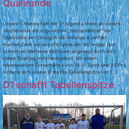
Qualirunde
Unsere 1. Mannschaft der E-Jugend konnte an diesem
Wochenende als sogenannter „Herbstmeister“ der
Qualirunde den Einzug in die Kreisliga A perfekt
machen.Zwar wurden alle Spiele am WE wegen den
schlechten Wetterverhältnissen abgesagt doch wird
dieser Spieltag nicht nachgeholt. Mit einem
lobenswertem Torverhältnis von 74:19 Toren und 25 Pkt.
sicherte sich unsere Erste die Tabellenspitze vor […]
D1 schafft Tabellenspitze