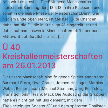
Nun wird es ernst….. Die E-Jugend Mannschaften
starten am Samstag den, 13.4.13 in ihre Rückserie und
somit in die heiße Phase der Meisterschaft.Denn, wer
hier am Ende oben steht, ist Meister !Gute Chancen
dabei hat die E1, die in Kreisliga A1 eingeteilt ist und
dabei auf namenswerte Mannschaften trifft,aber auch
Mitfavorit auf die „Schale“ ist. […]
Ü 40
Kreishallenmeisterschaften
am 26.01.2013
Für unsere Mannschaft sind folgende Spieler angetreten
Burkhard Storp, Uwe Grauer, Jochen Höllinger, Mathias
Weber, Reiner Jacob, Michael Stemann, Jörg Reinfeldt,
Franz Schlomm, Frank Mack Die Auslosung der Gruppen
hatte es nicht gut mit uns gemeint, mit dem
Titelverteidiger Soester SV und dem späterem Finalisten