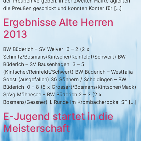
der Preußen vergeben. In der zweiten Hälfte agierten
die Preußen geschickt und konnten Konter für […]
Ergebnisse Alte Herren
2013
BW Büderich – SV Welver 6 – 2 (2 x
Schmitz/Bosmans/Kintscher/Reinfeldt/Schwert) BW
Büderich – SV Bausenhagen 3 – 5
(Kintscher/Reinfeldt/Schwert) BW Büderich – Westfalia
Soest (ausgefallen) SG Sönnern / Scheidingen – BW
Büderich 0 – 8 (5 x Grossart/Bosmans/Kintscher/Mack)
SpVg Möhnesee – BW Büderich 2 – 3 (2 x
Bosmans/Gessner) 1. Runde im Krombacherpokal SF […]
E-Jugend startet in die
Meisterschaft