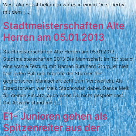
Westfalia Soest bekamen wir es in einem Orts-Derby
mit dem […]
Stadtmeisterschaften Alte
Herren am 05.01.2013
Stadtmeisterschaften Alte Herren am 05.01.2013
Stadtmeisterschaften 2013 Die Mannschaft Im Tor stand
eine wahre Festung mit Namen Burkhard Storp, er hielt
fast jeden Ball und brachte die Stürmer der
gegnerischen Mannschaft echt zum Verzweifeln. Als
Ersatztorwart war Meik Stachowiak dabei. Danke Meik
für deinen Einsatz, auch wenn Du nicht gespielt hast.
Die Abwehr stand mit […]
E1- Junioren gehen als
Spitzenreiter aus der